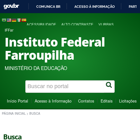
COMUNICA BR
ACESSO À INFORMAÇÃO
PARTI
IR
PARA
ACESSIBILIDADE
ALTO CONTRASTE
VLIBRAS
O
IFFar
CONTEÚDO
Instituto Federal
Farroupilha
MINISTÉRIO DA EDUCAÇÃO
Início Portal
Acesso à Informação
Contatos
Editais
Licitações
PÁGINA INICIAL
>
BUSCA
Busca