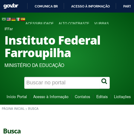
COMUNICA BR
ACESSO À INFORMAÇÃO
PARTI
IR
PARA
ACESSIBILIDADE
ALTO CONTRASTE
VLIBRAS
O
IFFar
CONTEÚDO
Instituto Federal
Farroupilha
MINISTÉRIO DA EDUCAÇÃO
Início Portal
Acesso à Informação
Contatos
Editais
Licitações
PÁGINA INICIAL
>
BUSCA
Busca