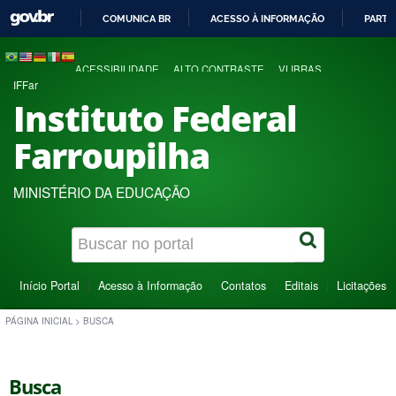
COMUNICA BR
ACESSO À INFORMAÇÃO
PARTI
IR
PARA
ACESSIBILIDADE
ALTO CONTRASTE
VLIBRAS
O
IFFar
CONTEÚDO
Instituto Federal
Farroupilha
MINISTÉRIO DA EDUCAÇÃO
Início Portal
Acesso à Informação
Contatos
Editais
Licitações
PÁGINA INICIAL
>
BUSCA
Busca