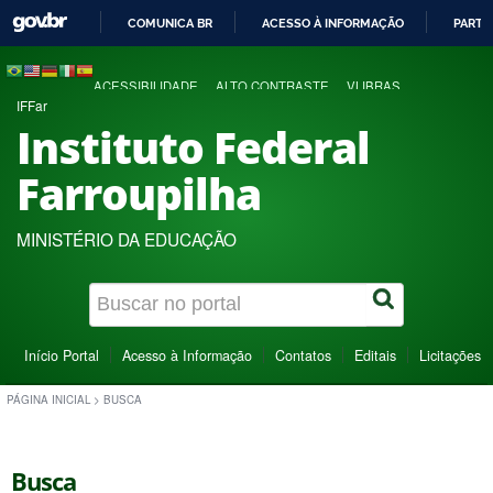
COMUNICA BR
ACESSO À INFORMAÇÃO
PARTI
IR
PARA
ACESSIBILIDADE
ALTO CONTRASTE
VLIBRAS
O
IFFar
CONTEÚDO
Instituto Federal
Farroupilha
MINISTÉRIO DA EDUCAÇÃO
Início Portal
Acesso à Informação
Contatos
Editais
Licitações
PÁGINA INICIAL
>
BUSCA
Busca