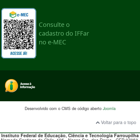
Desenvolvido com o CMS de código aberto
Joomla
Voltar para o topo
Instituto Federal de Educação, Ciência e Tecnologia
Farroupilha
Alameda Santiago do Chile, 195 - Nossa Sra. das Dores - CEP 97050-