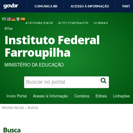
COMUNICA BR
ACESSO À INFORMAÇÃO
PARTI
IR
PARA
ACESSIBILIDADE
ALTO CONTRASTE
VLIBRAS
O
IFFar
CONTEÚDO
Instituto Federal
Farroupilha
MINISTÉRIO DA EDUCAÇÃO
Início Portal
Acesso à Informação
Contatos
Editais
Licitações
PÁGINA INICIAL
>
BUSCA
Busca