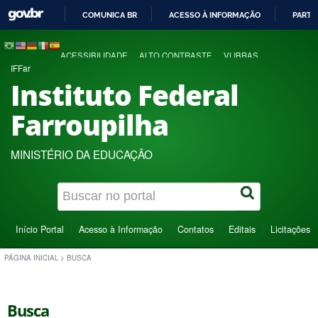
COMUNICA BR
ACESSO À INFORMAÇÃO
PARTI
IR
PARA
ACESSIBILIDADE
ALTO CONTRASTE
VLIBRAS
O
IFFar
CONTEÚDO
Instituto Federal
Farroupilha
MINISTÉRIO DA EDUCAÇÃO
Início Portal
Acesso à Informação
Contatos
Editais
Licitações
PÁGINA INICIAL
>
BUSCA
Busca