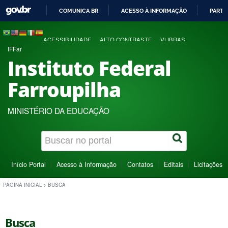
COMUNICA BR
ACESSO À INFORMAÇÃO
PARTI
IR
PARA
ACESSIBILIDADE
ALTO CONTRASTE
VLIBRAS
O
IFFar
CONTEÚDO
Instituto Federal
Farroupilha
MINISTÉRIO DA EDUCAÇÃO
Início Portal
Acesso à Informação
Contatos
Editais
Licitações
PÁGINA INICIAL
>
BUSCA
Busca