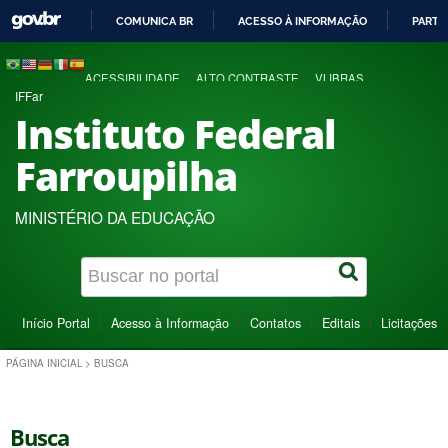
COMUNICA BR
ACESSO À INFORMAÇÃO
PARTI
IR
PARA
ACESSIBILIDADE
ALTO CONTRASTE
VLIBRAS
O
IFFar
CONTEÚDO
Instituto Federal
Farroupilha
MINISTÉRIO DA EDUCAÇÃO
Início Portal
Acesso à Informação
Contatos
Editais
Licitações
PÁGINA INICIAL
>
BUSCA
Busca