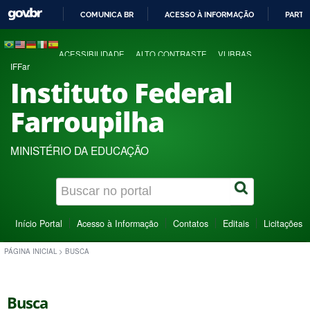
COMUNICA BR
ACESSO À INFORMAÇÃO
PARTI
IR
PARA
ACESSIBILIDADE
ALTO CONTRASTE
VLIBRAS
O
IFFar
CONTEÚDO
Instituto Federal
Farroupilha
MINISTÉRIO DA EDUCAÇÃO
Início Portal
Acesso à Informação
Contatos
Editais
Licitações
PÁGINA INICIAL
>
BUSCA
Busca