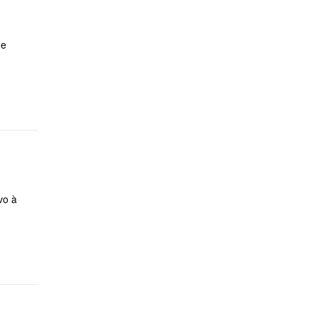
me
vo à