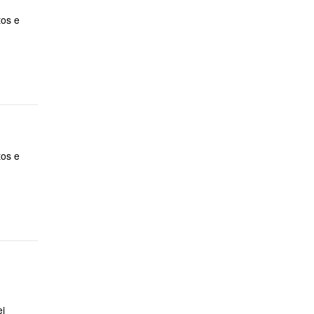
os e
os e
ei