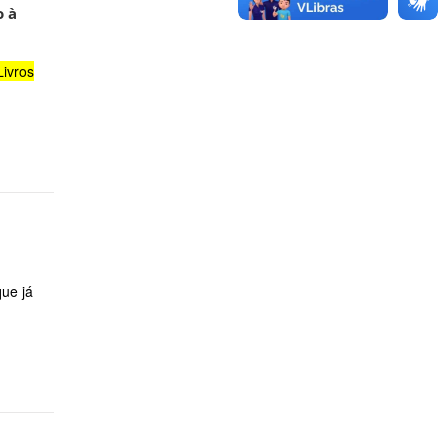
o à
Livros
que já