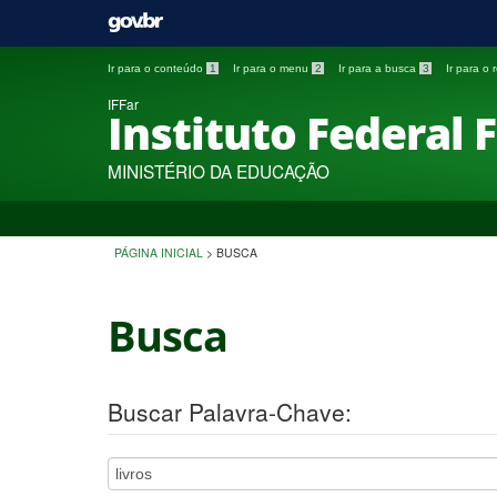
Ir para o conteúdo
1
Ir para o menu
2
Ir para a busca
3
Ir para o
IFFar
Instituto Federal 
MINISTÉRIO DA EDUCAÇÃO
PÁGINA INICIAL
>
BUSCA
Busca
Buscar Palavra-Chave: