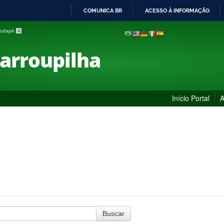
COMUNICA BR
ACESSO À INFORMAÇÃO
IR
 rodapé
4
PARA
O
Farroupilha
CONTEÚDO
Início Portal
A
Buscar