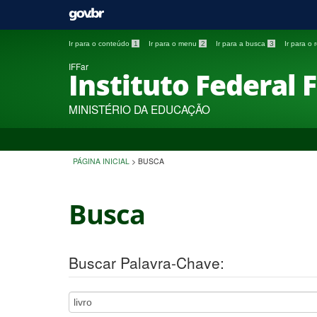
Ir para o conteúdo
1
Ir para o menu
2
Ir para a busca
3
Ir para o
IFFar
Instituto Federal 
MINISTÉRIO DA EDUCAÇÃO
PÁGINA INICIAL
>
BUSCA
Busca
Buscar Palavra-Chave: