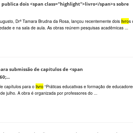
publica dois <span class="highlight">livro</span>s sobre
Augusto, Drª Tamara Brudna da Rosa, lançou recentemente dois
livro
s 
iedade e na sala de aula. As obras reúnem pesquisas acadêmicas ...
para submissão de capítulos de <span
0;...
e capítulos para o
livro
“Práticas educativas e formação de educadore
 de julho. A obra é organizada por professores do ...