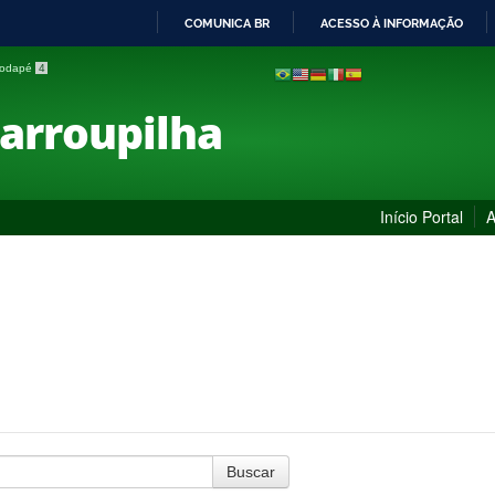
COMUNICA BR
ACESSO À INFORMAÇÃO
IR
 rodapé
4
PARA
O
Farroupilha
CONTEÚDO
Início Portal
A
Buscar