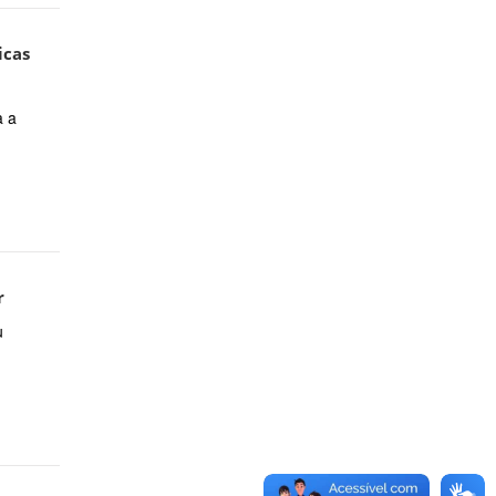
icas
a a
r
u