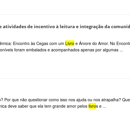
e atividades de incentivo à leitura e integração da comuni
adêmica: Encontro às Cegas com um
Livro
e Árvore do Amor. No Encont
poníveis foram embalados e acompanhados apenas por algumas ...
isão? Por que não questionar como isso nos ajuda ou nos atrapalha? Qu
nica deve saber que ela tem grande amor pelos
livro
s e ...