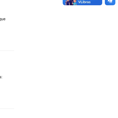
que
s: