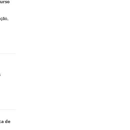
curso
ação,
s
ca de