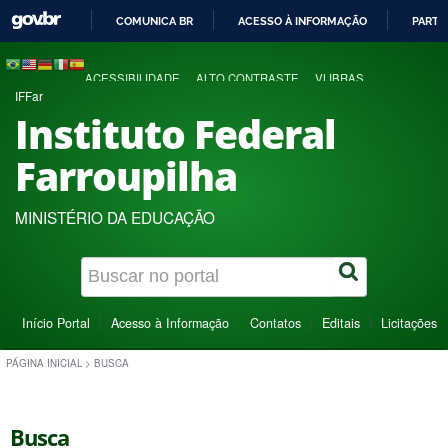
COMUNICA BR
ACESSO À INFORMAÇÃO
PARTI
IR
PARA
ACESSIBILIDADE
ALTO CONTRASTE
VLIBRAS
O
IFFar
CONTEÚDO
Instituto Federal
Farroupilha
MINISTÉRIO DA EDUCAÇÃO
Início Portal
Acesso à Informação
Contatos
Editais
Licitações
PÁGINA INICIAL
>
BUSCA
Busca