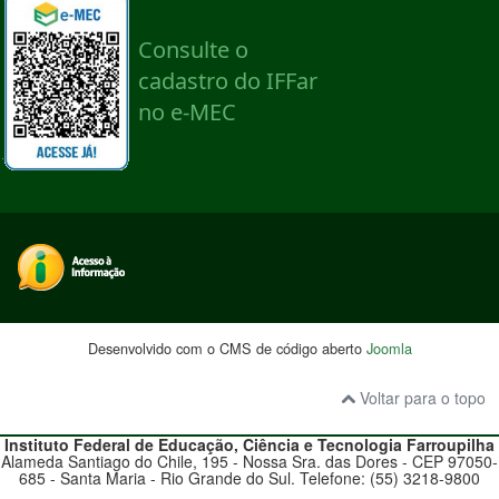
Desenvolvido com o CMS de código aberto
Joomla
Voltar para o topo
Instituto Federal de Educação, Ciência e Tecnologia
Farroupilha
Alameda Santiago do Chile, 195 - Nossa Sra. das Dores - CEP 97050-
685 - Santa Maria - Rio Grande do Sul. Telefone: (55) 3218-9800