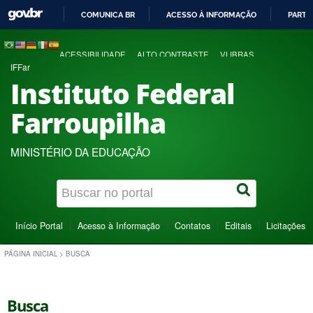
COMUNICA BR
ACESSO À INFORMAÇÃO
PARTI
IR
PARA
ACESSIBILIDADE
ALTO CONTRASTE
VLIBRAS
O
IFFar
CONTEÚDO
Instituto Federal
Farroupilha
MINISTÉRIO DA EDUCAÇÃO
Início Portal
Acesso à Informação
Contatos
Editais
Licitações
PÁGINA INICIAL
>
BUSCA
Busca