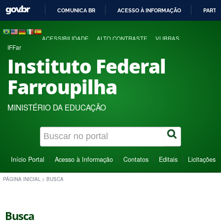
COMUNICA BR
ACESSO À INFORMAÇÃO
PARTI
IR
PARA
ACESSIBILIDADE
ALTO CONTRASTE
VLIBRAS
O
IFFar
CONTEÚDO
Instituto Federal
Farroupilha
MINISTÉRIO DA EDUCAÇÃO
Início Portal
Acesso à Informação
Contatos
Editais
Licitações
PÁGINA INICIAL
>
BUSCA
Busca