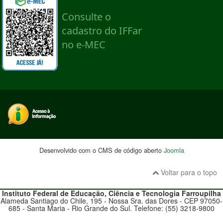
Desenvolvido com o CMS de código aberto
Joomla
Voltar para o topo
Instituto Federal de Educação, Ciência e Tecnologia
Farroupilha
Alameda Santiago do Chile, 195 - Nossa Sra. das Dores - CEP 97050-
685 - Santa Maria - Rio Grande do Sul. Telefone: (55) 3218-9800