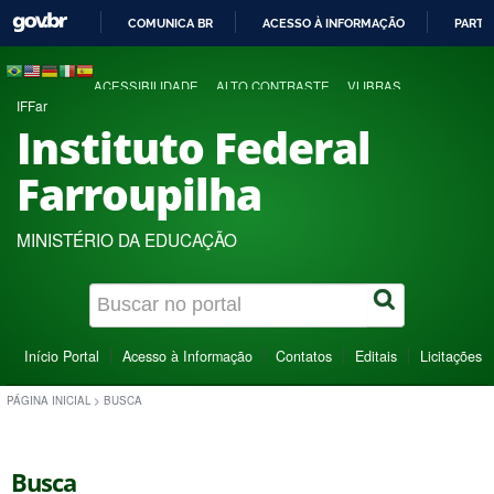
COMUNICA BR
ACESSO À INFORMAÇÃO
PARTI
IR
PARA
ACESSIBILIDADE
ALTO CONTRASTE
VLIBRAS
O
IFFar
CONTEÚDO
Instituto Federal
Farroupilha
MINISTÉRIO DA EDUCAÇÃO
Início Portal
Acesso à Informação
Contatos
Editais
Licitações
PÁGINA INICIAL
>
BUSCA
Busca