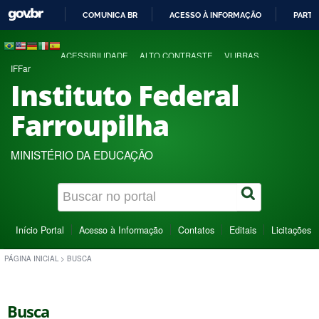
COMUNICA BR
ACESSO À INFORMAÇÃO
PARTI
IR
PARA
ACESSIBILIDADE
ALTO CONTRASTE
VLIBRAS
O
IFFar
CONTEÚDO
Instituto Federal
Farroupilha
MINISTÉRIO DA EDUCAÇÃO
Início Portal
Acesso à Informação
Contatos
Editais
Licitações
PÁGINA INICIAL
>
BUSCA
Busca