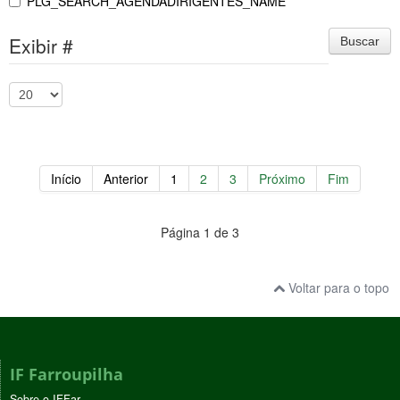
PLG_SEARCH_AGENDADIRIGENTES_NAME
Exibir #
Buscar
Início
Anterior
1
2
3
Próximo
Fim
Página 1 de 3
Voltar para o topo
IF Farroupilha
Sobre o IFFar