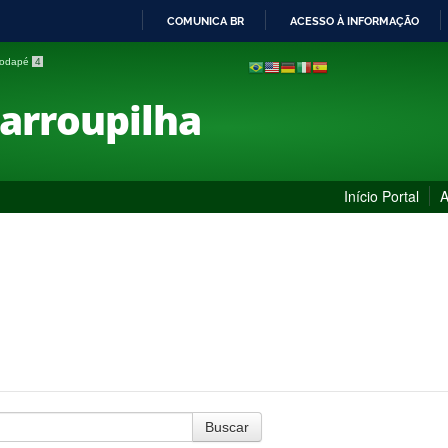
COMUNICA BR
ACESSO À INFORMAÇÃO
IR
 rodapé
4
PARA
O
Farroupilha
CONTEÚDO
Início Portal
A
Buscar