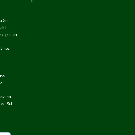
o Sul
riel
Westphalen
tilhos
sto
lo
onzaga
 do Sul