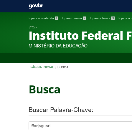
Ir para o conteúdo
1
Ir para o menu
2
Ir para a busca
3
Ir para o
IFFar
Instituto Federal 
MINISTÉRIO DA EDUCAÇÃO
PÁGINA INICIAL
>
BUSCA
Busca
Buscar Palavra-Chave: