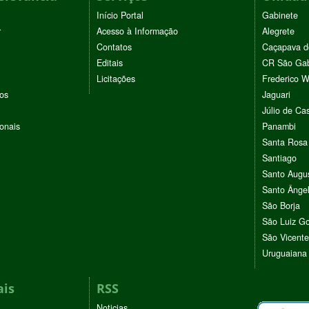
Início Portal
Gabinete
r
Acesso à Informação
Alegrete
Contatos
Caçapava d
Editais
CR São Gab
Licitações
Frederico 
vos
Jaguari
Júlio de Cas
ionais
Panambi
Santa Rosa
Santiago
Santo Augu
Santo Ânge
São Borja
São Luiz G
São Vicente
Uruguaiana
ais
RSS
Noticias