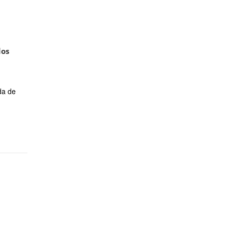
dos
da de