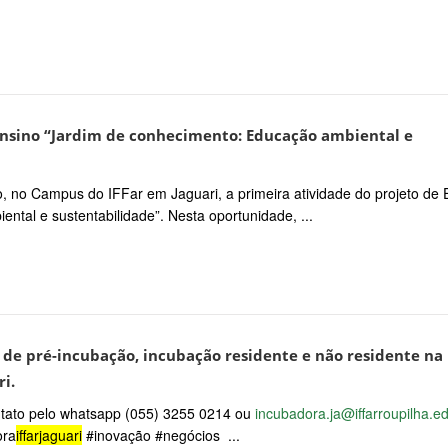
Ensino “Jardim de conhecimento: Educação ambiental e
io, no Campus do IFFar em Jaguari, a primeira atividade do projeto de 
tal e sustentabilidade”. Nesta oportunidade, ...
 de pré-incubação, incubação residente e não residente na
i.
ntato pelo whatsapp (055) 3255 0214 ou
incubadora.ja@iffarroupilha.ed
ora
iffarjaguari
#inovação #negócios ...