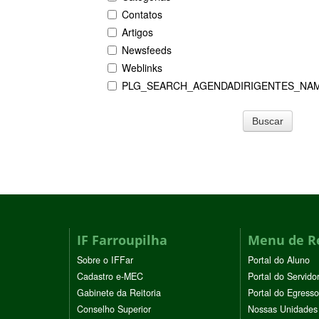
Contatos
Artigos
Newsfeeds
Weblinks
PLG_SEARCH_AGENDADIRIGENTES_NA
Buscar
IF Farroupilha
Menu de R
Sobre o IFFar
Portal do Aluno
Cadastro e-MEC
Portal do Servido
Gabinete da Reitoria
Portal do Egresso
Conselho Superior
Nossas Unidades