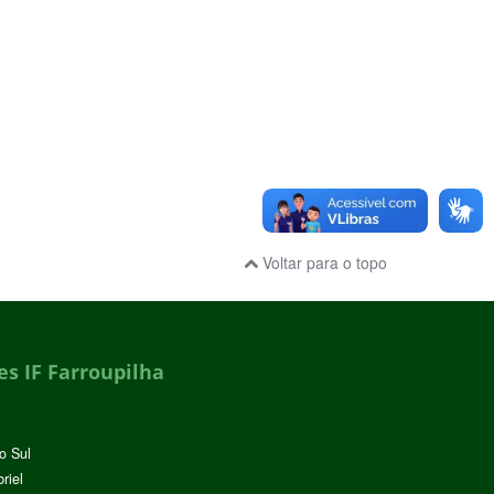
Voltar para o topo
s IF Farroupilha
o Sul
riel