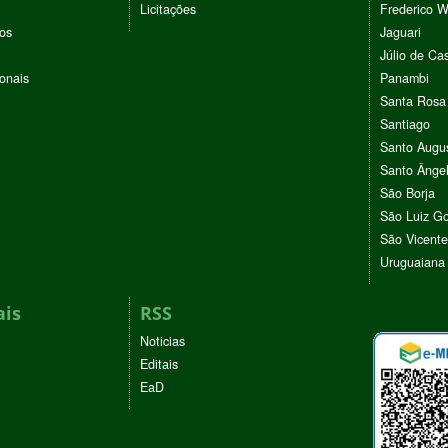
Licitações
Frederico 
vos
Jaguari
Júlio de Cas
ionais
Panambi
Santa Rosa
Santiago
Santo Augu
Santo Ânge
São Borja
São Luiz G
São Vicente
Uruguaiana
ais
RSS
Noticias
Editais
EaD