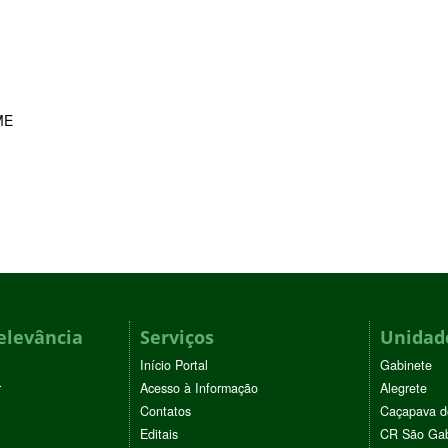
ME
elevância
Serviços
Unidade
Início Portal
Gabinete
r
Acesso à Informação
Alegrete
Contatos
Caçapava d
Editais
CR São Gab