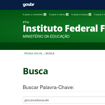
Ir para o conteúdo
1
Ir para o menu
2
Ir para a busca
3
Ir para o
IFFar
Instituto Federal 
MINISTÉRIO DA EDUCAÇÃO
PÁGINA INICIAL
>
BUSCA
Busca
Buscar Palavra-Chave: