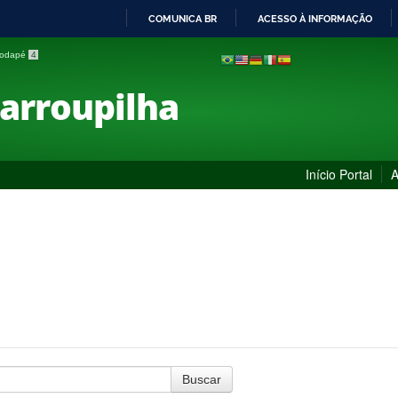
COMUNICA BR
ACESSO À INFORMAÇÃO
IR
 rodapé
4
PARA
O
Farroupilha
CONTEÚDO
Início Portal
A
Buscar