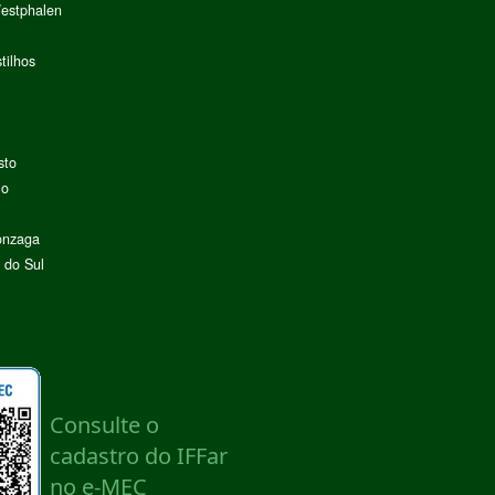
Westphalen
tilhos
sto
lo
onzaga
 do Sul