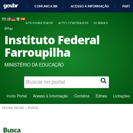
COMUNICA BR
ACESSO À INFORMAÇÃO
PARTI
IR
PARA
ACESSIBILIDADE
ALTO CONTRASTE
VLIBRAS
O
IFFar
CONTEÚDO
Instituto Federal
Farroupilha
MINISTÉRIO DA EDUCAÇÃO
Início Portal
Acesso à Informação
Contatos
Editais
Licitações
PÁGINA INICIAL
>
BUSCA
Busca