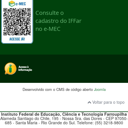
Desenvolvido com o CMS de código aberto
Joomla
Voltar para o topo
Instituto Federal de Educação, Ciência e Tecnologia
Farroupilha
Alameda Santiago do Chile, 195 - Nossa Sra. das Dores - CEP 97050-
685 - Santa Maria - Rio Grande do Sul. Telefone: (55) 3218-9800