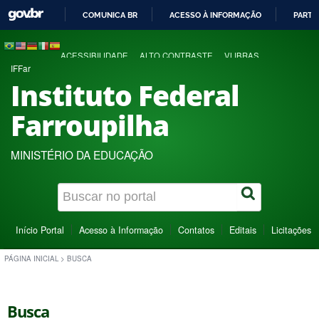
COMUNICA BR
ACESSO À INFORMAÇÃO
PARTI
IR
PARA
ACESSIBILIDADE
ALTO CONTRASTE
VLIBRAS
O
IFFar
CONTEÚDO
Instituto Federal
Farroupilha
MINISTÉRIO DA EDUCAÇÃO
Início Portal
Acesso à Informação
Contatos
Editais
Licitações
PÁGINA INICIAL
>
BUSCA
Busca