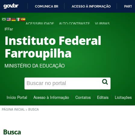
COMUNICA BR
ACESSO À INFORMAÇÃO
PARTI
IR
PARA
ACESSIBILIDADE
ALTO CONTRASTE
VLIBRAS
O
IFFar
CONTEÚDO
Instituto Federal
Farroupilha
MINISTÉRIO DA EDUCAÇÃO
Início Portal
Acesso à Informação
Contatos
Editais
Licitações
PÁGINA INICIAL
>
BUSCA
Busca