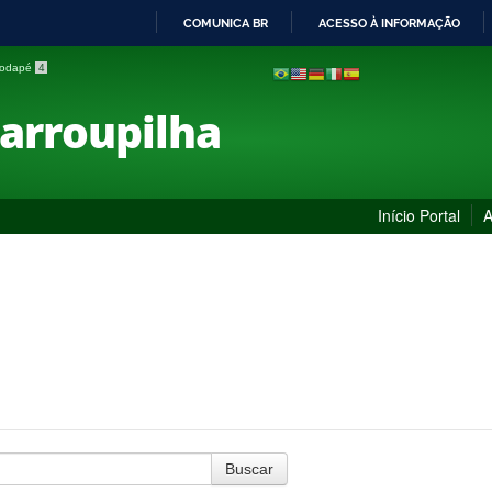
COMUNICA BR
ACESSO À INFORMAÇÃO
IR
 rodapé
4
PARA
O
Farroupilha
CONTEÚDO
Início Portal
A
Buscar