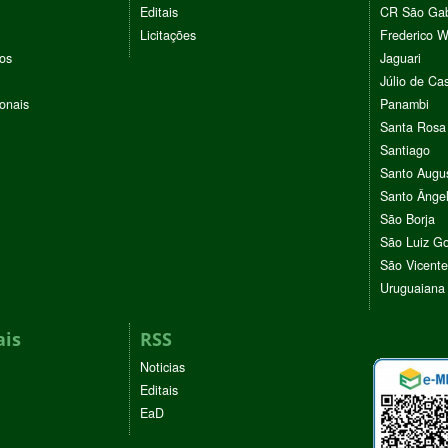
Editais
CR São Gab
Licitações
Frederico 
vos
Jaguari
Júlio de Cas
ionais
Panambi
Santa Rosa
Santiago
Santo Augu
Santo Ânge
São Borja
São Luiz G
São Vicente
Uruguaiana
ais
RSS
Noticias
Editais
EaD