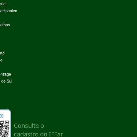
riel
Westphalen
tilhos
sto
lo
onzaga
 do Sul