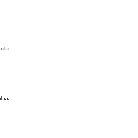
cebe,
l de