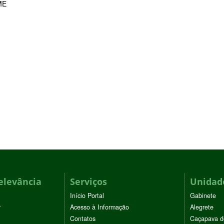
ME
elevância
Serviços
Unidade
Início Portal
Gabinete
r
Acesso à Informação
Alegrete
Contatos
Caçapava d