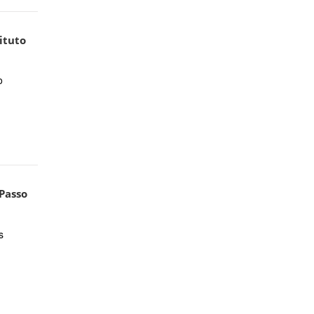
ituto
o
Passo
s