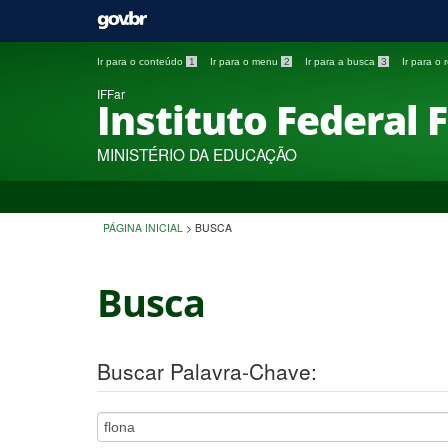
Ir para o conteúdo
1
Ir para o menu
2
Ir para a busca
3
Ir para o
IFFar
Instituto Federal 
MINISTÉRIO DA EDUCAÇÃO
PÁGINA INICIAL
>
BUSCA
Busca
Buscar Palavra-Chave: