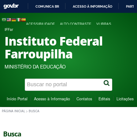
COMUNICA BR
ACESSO À INFORMAÇÃO
PARTI
IR
PARA
ACESSIBILIDADE
ALTO CONTRASTE
VLIBRAS
O
IFFar
CONTEÚDO
Instituto Federal
Farroupilha
MINISTÉRIO DA EDUCAÇÃO
Início Portal
Acesso à Informação
Contatos
Editais
Licitações
PÁGINA INICIAL
>
BUSCA
Busca