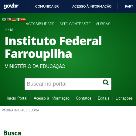
COMUNICA BR
ACESSO À INFORMAÇÃO
PARTI
IR
PARA
ACESSIBILIDADE
ALTO CONTRASTE
VLIBRAS
O
IFFar
CONTEÚDO
Instituto Federal
Farroupilha
MINISTÉRIO DA EDUCAÇÃO
Início Portal
Acesso à Informação
Contatos
Editais
Licitações
PÁGINA INICIAL
>
BUSCA
Busca