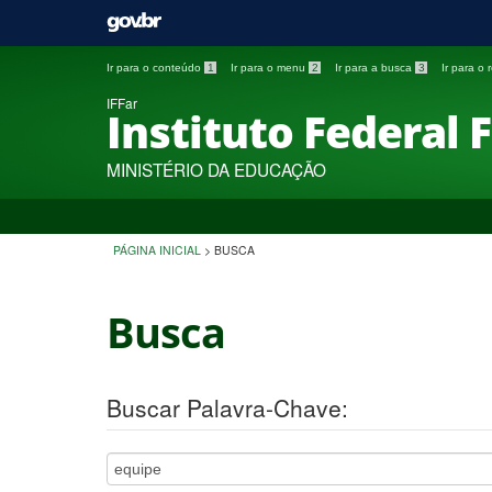
Ir para o conteúdo
1
Ir para o menu
2
Ir para a busca
3
Ir para o
IFFar
Instituto Federal 
MINISTÉRIO DA EDUCAÇÃO
PÁGINA INICIAL
>
BUSCA
Busca
Buscar Palavra-Chave: