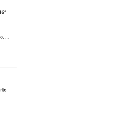
46º
, ...
rito