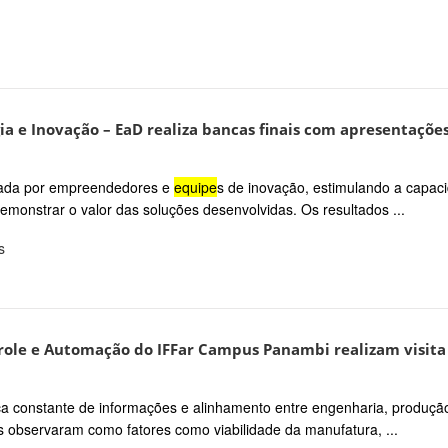
ia e Inovação – EaD realiza bancas finais com apresentaçõe
ciada por empreendedores e
equipe
s de inovação, estimulando a capac
 demonstrar o valor das soluções desenvolvidas. Os resultados ...
s
role e Automação do IFFar Campus Panambi realizam visita
oca constante de informações e alinhamento entre engenharia, produçã
s observaram como fatores como viabilidade da manufatura, ...