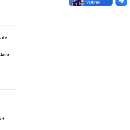
s de
idade
o e