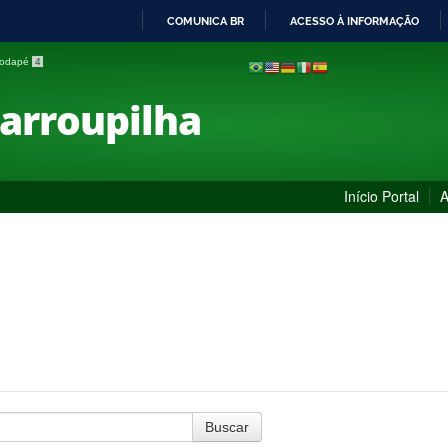
COMUNICA BR
ACESSO À INFORMAÇÃO
IR
 rodapé
4
PARA
O
Farroupilha
CONTEÚDO
Início Portal
A
Buscar