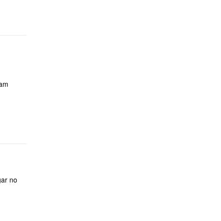
ram
gar no