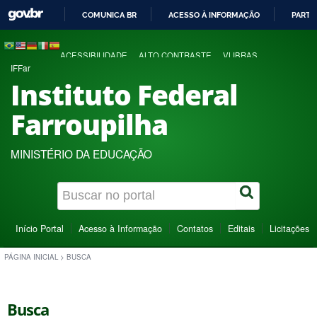
COMUNICA BR
ACESSO À INFORMAÇÃO
PARTI
IR
PARA
ACESSIBILIDADE
ALTO CONTRASTE
VLIBRAS
O
IFFar
CONTEÚDO
Instituto Federal
Farroupilha
MINISTÉRIO DA EDUCAÇÃO
Início Portal
Acesso à Informação
Contatos
Editais
Licitações
PÁGINA INICIAL
>
BUSCA
Busca