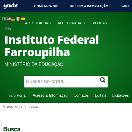
COMUNICA BR
ACESSO À INFORMAÇÃO
PARTI
IR
PARA
ACESSIBILIDADE
ALTO CONTRASTE
VLIBRAS
O
IFFar
CONTEÚDO
Instituto Federal
Farroupilha
MINISTÉRIO DA EDUCAÇÃO
Início Portal
Acesso à Informação
Contatos
Editais
Licitações
PÁGINA INICIAL
>
BUSCA
Busca