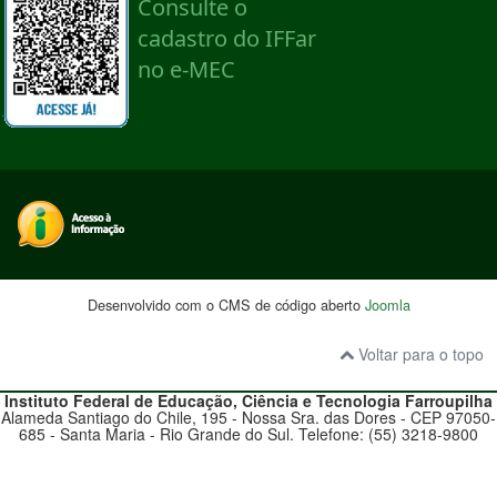
Desenvolvido com o CMS de código aberto
Joomla
Voltar para o topo
Instituto Federal de Educação, Ciência e Tecnologia
Farroupilha
Alameda Santiago do Chile, 195 - Nossa Sra. das Dores - CEP 97050-
685 - Santa Maria - Rio Grande do Sul. Telefone: (55) 3218-9800