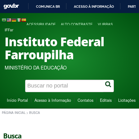
COMUNICA BR
ACESSO À INFORMAÇÃO
PARTI
IR
PARA
ACESSIBILIDADE
ALTO CONTRASTE
VLIBRAS
O
IFFar
CONTEÚDO
Instituto Federal
Farroupilha
MINISTÉRIO DA EDUCAÇÃO
Início Portal
Acesso à Informação
Contatos
Editais
Licitações
PÁGINA INICIAL
>
BUSCA
Busca