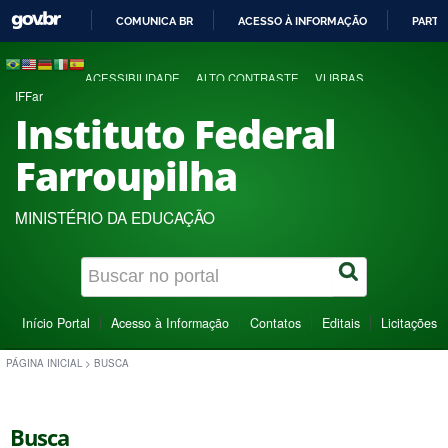
COMUNICA BR
ACESSO À INFORMAÇÃO
PARTI
IR
PARA
ACESSIBILIDADE
ALTO CONTRASTE
VLIBRAS
O
IFFar
CONTEÚDO
Instituto Federal
Farroupilha
MINISTÉRIO DA EDUCAÇÃO
Início Portal
Acesso à Informação
Contatos
Editais
Licitações
PÁGINA INICIAL
>
BUSCA
Busca