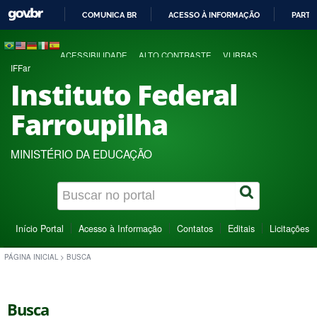
COMUNICA BR
ACESSO À INFORMAÇÃO
PARTI
IR
PARA
ACESSIBILIDADE
ALTO CONTRASTE
VLIBRAS
O
IFFar
CONTEÚDO
Instituto Federal
Farroupilha
MINISTÉRIO DA EDUCAÇÃO
Início Portal
Acesso à Informação
Contatos
Editais
Licitações
PÁGINA INICIAL
>
BUSCA
Busca