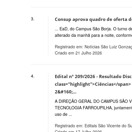
3.
Consup aprova quadro de oferta de
... EaD, do Campus São Borja. O turno d
alterado da manhã para a noite, conforme
Registrado em: Notícias São Luiz Gonza
Criado em 21 Julho 2026
4.
Edital nº 209/2026 - Resultado Disc
class="highlight">Ciências</span> 
2&#160;...
A DIREÇÃO GERAL DO CAMPUS SÃO VI
TECNOLOGIA FARROUPILHA, juntamente 
uso de ...
Registrado em: Editais São Vicente do Su
Criado em 17 Julho 2026