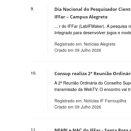
9.
Dia Nacional do Pesquisador Cientí
IFFar – Campus Alegrete
... r do IFFar (LabIFMaker). A pesquisa
Integrado para desenvolver jogos e model
Registrado em: Notícias Alegrete
Criado em 09 Julho 2026
10.
Consup realiza 2ª Reunião Ordinári
A 2ª Reunião Ordinária do Conselho Super
transmissão da WebTV. O encontro vai tr
Registrado em: Notícias IF Farroupilha
Criado em 09 Julho 2026
11.
NEABI e NAC do IFFar - Santa Rosa