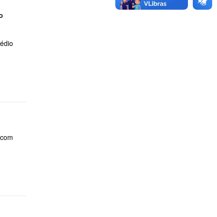
o
édio
, com