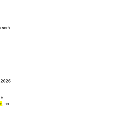
 será
 2026
 E
as
, no