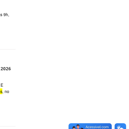
s 9h,
 2026
 E
as
, no