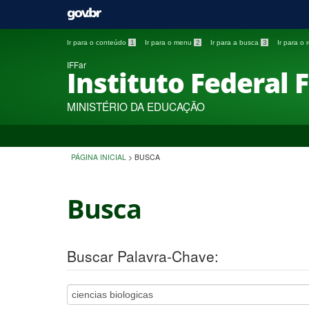
Ir para o conteúdo
1
Ir para o menu
2
Ir para a busca
3
Ir para o
IFFar
Instituto Federal 
MINISTÉRIO DA EDUCAÇÃO
PÁGINA INICIAL
>
BUSCA
Busca
Buscar Palavra-Chave: