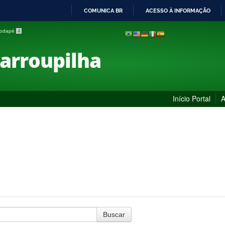
COMUNICA BR
ACESSO À INFORMAÇÃO
IR
 rodapé
4
PARA
O
Farroupilha
CONTEÚDO
Início Portal
A
Buscar