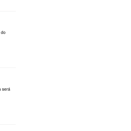
do
 será