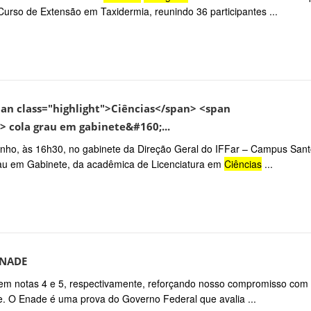
rso de Extensão em Taxidermia, reunindo 36 participantes ...
an class="highlight">Ciências</span> <span
> cola grau em gabinete&#160;...
junho, às 16h30, no gabinete da Direção Geral do IFFar – Campus San
au em Gabinete, da acadêmica de Licenciatura em
Ciências
...
ENADE
em notas 4 e 5, respectivamente, reforçando nosso compromisso com
de. O Enade é uma prova do Governo Federal que avalia ...