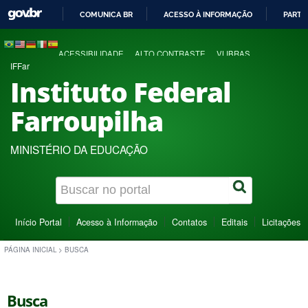
COMUNICA BR
ACESSO À INFORMAÇÃO
PARTI
IR
PARA
ACESSIBILIDADE
ALTO CONTRASTE
VLIBRAS
O
IFFar
CONTEÚDO
Instituto Federal
Farroupilha
MINISTÉRIO DA EDUCAÇÃO
Início Portal
Acesso à Informação
Contatos
Editais
Licitações
PÁGINA INICIAL
>
BUSCA
Busca