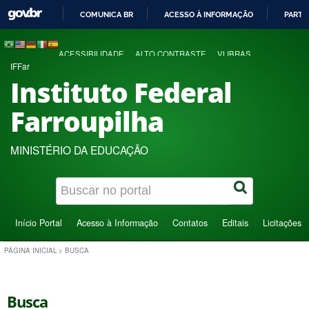
COMUNICA BR
ACESSO À INFORMAÇÃO
PARTI
IR
PARA
ACESSIBILIDADE
ALTO CONTRASTE
VLIBRAS
O
IFFar
CONTEÚDO
Instituto Federal
Farroupilha
MINISTÉRIO DA EDUCAÇÃO
Início Portal
Acesso à Informação
Contatos
Editais
Licitações
PÁGINA INICIAL
>
BUSCA
Busca