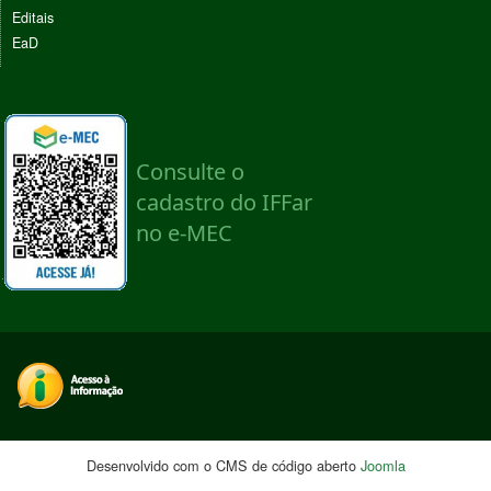
Editais
EaD
Desenvolvido com o CMS de código aberto
Joomla