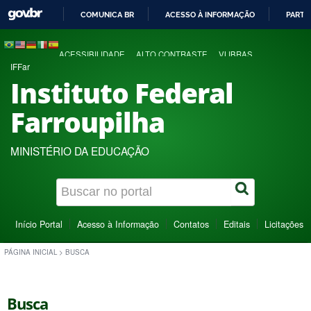
COMUNICA BR
ACESSO À INFORMAÇÃO
PARTI
IR
PARA
ACESSIBILIDADE
ALTO CONTRASTE
VLIBRAS
O
IFFar
CONTEÚDO
Instituto Federal
Farroupilha
MINISTÉRIO DA EDUCAÇÃO
Início Portal
Acesso à Informação
Contatos
Editais
Licitações
PÁGINA INICIAL
>
BUSCA
Busca