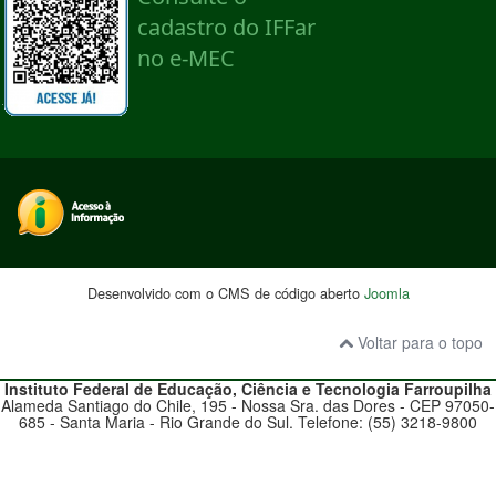
Desenvolvido com o CMS de código aberto
Joomla
Voltar para o topo
Instituto Federal de Educação, Ciência e Tecnologia
Farroupilha
Alameda Santiago do Chile, 195 - Nossa Sra. das Dores - CEP 97050-
685 - Santa Maria - Rio Grande do Sul. Telefone: (55) 3218-9800