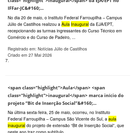
class="highlight">inaugural</span> da EJA/EPT no
IFFar-JC&#160;...
No dia 20 de maio, o Instituto Federal Farroupilha – Campus
Júlio de Castilhos realizou a
Aula
Inaugural
da EJA/EPT,
recepcionando as turmas ingressantes do Curso Técnico em
Comércio e do Curso de Padeiro, ...
Registrado em: Notícias Júlio de Castilhos
Criado em 27 Mai 2026
7.
<span class="highlight">Aula</span> <span
class="highlight">inaugural</span> marca início do
projeto “Bit de Inserção Social”&#160;...
Na última sexta-feira, 25 de maio, ocorreu, no Instituto
Federal Farroupilha – Campus São Vicente do Sul, a
aula
inaugural
do projeto de extensão “Bit de Inserção Social”, que
neste ano traz como subtítulo ...