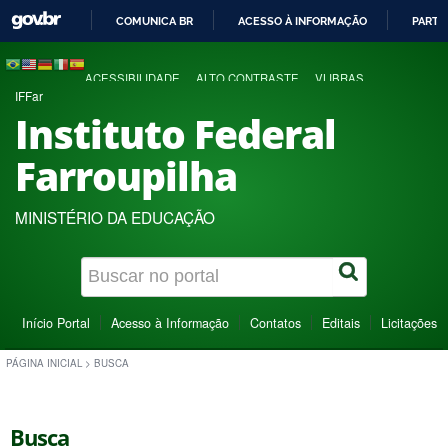
COMUNICA BR
ACESSO À INFORMAÇÃO
PARTI
IR
PARA
ACESSIBILIDADE
ALTO CONTRASTE
VLIBRAS
O
IFFar
CONTEÚDO
Instituto Federal
Farroupilha
MINISTÉRIO DA EDUCAÇÃO
Início Portal
Acesso à Informação
Contatos
Editais
Licitações
PÁGINA INICIAL
>
BUSCA
Busca