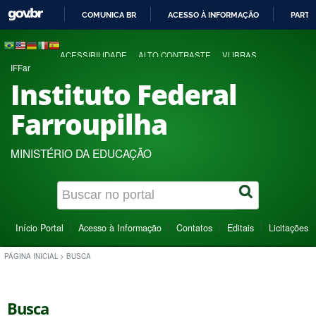
COMUNICA BR
ACESSO À INFORMAÇÃO
PARTI
IR
PARA
ACESSIBILIDADE
ALTO CONTRASTE
VLIBRAS
O
IFFar
CONTEÚDO
Instituto Federal
Farroupilha
MINISTÉRIO DA EDUCAÇÃO
Início Portal
Acesso à Informação
Contatos
Editais
Licitações
PÁGINA INICIAL
>
BUSCA
Busca