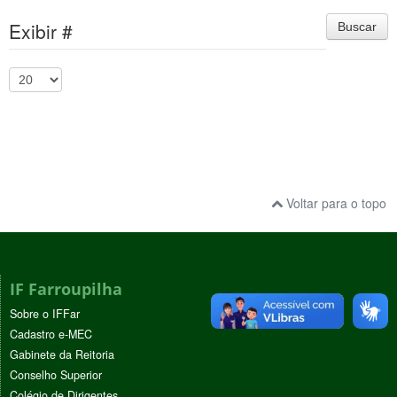
Exibir #
Buscar
Voltar para o topo
IF Farroupilha
Sobre o IFFar
Cadastro e-MEC
Gabinete da Reitoria
Conselho Superior
Colégio de Dirigentes