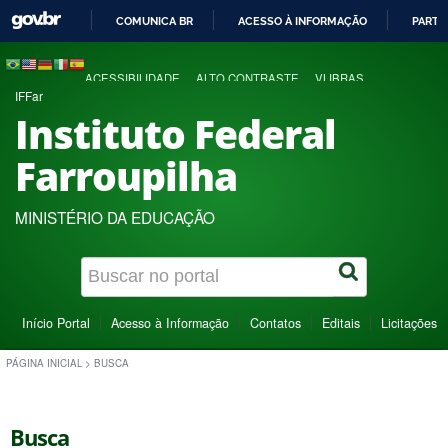
COMUNICA BR
ACESSO À INFORMAÇÃO
PARTI
IR
PARA
ACESSIBILIDADE
ALTO CONTRASTE
VLIBRAS
O
IFFar
CONTEÚDO
Instituto Federal
Farroupilha
MINISTÉRIO DA EDUCAÇÃO
Início Portal
Acesso à Informação
Contatos
Editais
Licitações
PÁGINA INICIAL
>
BUSCA
Busca