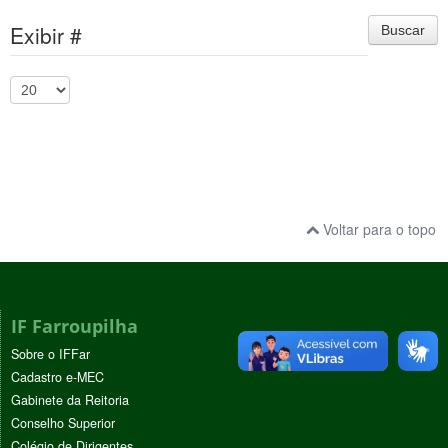
Exibir #
Buscar
Voltar para o topo
IF Farroupilha
Sobre o IFFar
Cadastro e-MEC
Gabinete da Reitoria
Conselho Superior
Colégio de Dirigentes