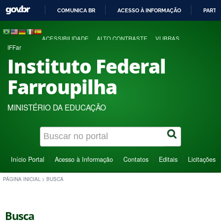
COMUNICA BR
ACESSO À INFORMAÇÃO
PARTI
IR
PARA
ACESSIBILIDADE
ALTO CONTRASTE
VLIBRAS
O
IFFar
CONTEÚDO
Instituto Federal
Farroupilha
MINISTÉRIO DA EDUCAÇÃO
Início Portal
Acesso à Informação
Contatos
Editais
Licitações
PÁGINA INICIAL
>
BUSCA
Busca