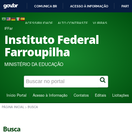
COMUNICA BR
ACESSO À INFORMAÇÃO
PARTI
IR
PARA
ACESSIBILIDADE
ALTO CONTRASTE
VLIBRAS
O
IFFar
CONTEÚDO
Instituto Federal
Farroupilha
MINISTÉRIO DA EDUCAÇÃO
Início Portal
Acesso à Informação
Contatos
Editais
Licitações
PÁGINA INICIAL
>
BUSCA
Busca