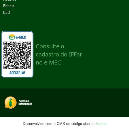
Editais
EaD
Desenvolvido com o CMS de código aberto
Joomla