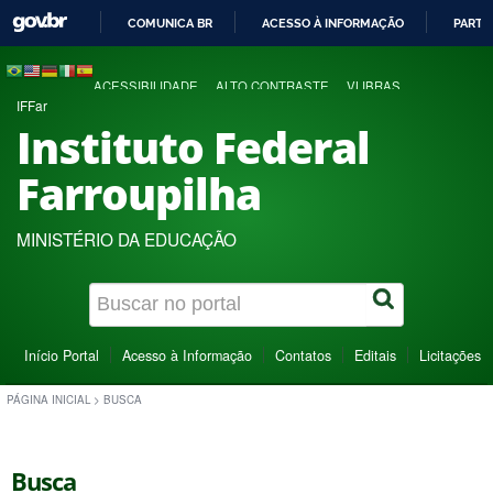
COMUNICA BR
ACESSO À INFORMAÇÃO
PARTI
IR
PARA
ACESSIBILIDADE
ALTO CONTRASTE
VLIBRAS
O
IFFar
CONTEÚDO
Instituto Federal
Farroupilha
MINISTÉRIO DA EDUCAÇÃO
Início Portal
Acesso à Informação
Contatos
Editais
Licitações
PÁGINA INICIAL
>
BUSCA
Busca