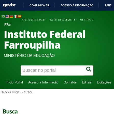
COMUNICA BR
ACESSO À INFORMAÇÃO
PARTI
IR
PARA
ACESSIBILIDADE
ALTO CONTRASTE
VLIBRAS
O
IFFar
CONTEÚDO
Instituto Federal
Farroupilha
MINISTÉRIO DA EDUCAÇÃO
Início Portal
Acesso à Informação
Contatos
Editais
Licitações
PÁGINA INICIAL
>
BUSCA
Busca