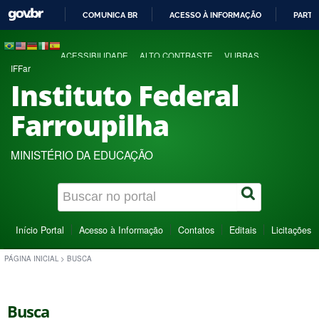
COMUNICA BR
ACESSO À INFORMAÇÃO
PARTI
IR
PARA
ACESSIBILIDADE
ALTO CONTRASTE
VLIBRAS
O
IFFar
CONTEÚDO
Instituto Federal
Farroupilha
MINISTÉRIO DA EDUCAÇÃO
Início Portal
Acesso à Informação
Contatos
Editais
Licitações
PÁGINA INICIAL
>
BUSCA
Busca