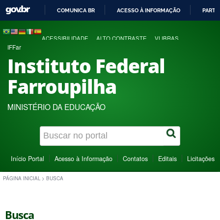
COMUNICA BR
ACESSO À INFORMAÇÃO
PARTI
IR
PARA
ACESSIBILIDADE
ALTO CONTRASTE
VLIBRAS
O
IFFar
CONTEÚDO
Instituto Federal
Farroupilha
MINISTÉRIO DA EDUCAÇÃO
Início Portal
Acesso à Informação
Contatos
Editais
Licitações
PÁGINA INICIAL
>
BUSCA
Busca