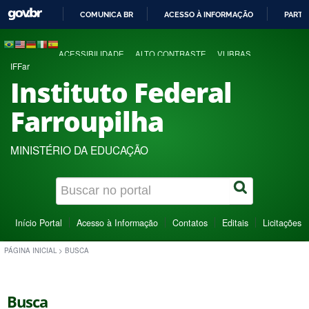
COMUNICA BR
ACESSO À INFORMAÇÃO
PARTI
IR
PARA
ACESSIBILIDADE
ALTO CONTRASTE
VLIBRAS
O
IFFar
CONTEÚDO
Instituto Federal
Farroupilha
MINISTÉRIO DA EDUCAÇÃO
Início Portal
Acesso à Informação
Contatos
Editais
Licitações
PÁGINA INICIAL
>
BUSCA
Busca