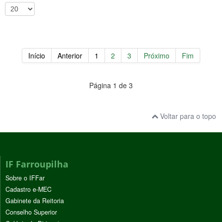
Início
Anterior
1
2
3
Próximo
Fim
Página 1 de 3
Voltar para o topo
IF Farroupilha
Sobre o IFFar
Cadastro e-MEC
Gabinete da Reitoria
Conselho Superior