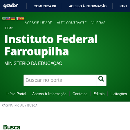
COMUNICA BR
ACESSO À INFORMAÇÃO
PARTI
IR
PARA
ACESSIBILIDADE
ALTO CONTRASTE
VLIBRAS
O
IFFar
CONTEÚDO
Instituto Federal
Farroupilha
MINISTÉRIO DA EDUCAÇÃO
Início Portal
Acesso à Informação
Contatos
Editais
Licitações
PÁGINA INICIAL
>
BUSCA
Busca