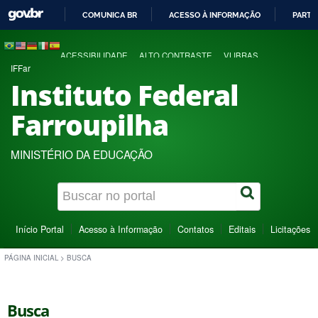
COMUNICA BR
ACESSO À INFORMAÇÃO
PARTI
IR
PARA
ACESSIBILIDADE
ALTO CONTRASTE
VLIBRAS
O
IFFar
CONTEÚDO
Instituto Federal
Farroupilha
MINISTÉRIO DA EDUCAÇÃO
Início Portal
Acesso à Informação
Contatos
Editais
Licitações
PÁGINA INICIAL
>
BUSCA
Busca