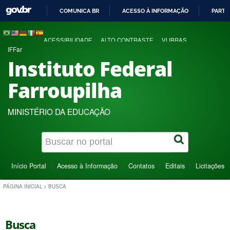
COMUNICA BR
ACESSO À INFORMAÇÃO
PARTI
IR
PARA
ACESSIBILIDADE
ALTO CONTRASTE
VLIBRAS
O
IFFar
CONTEÚDO
Instituto Federal
Farroupilha
MINISTÉRIO DA EDUCAÇÃO
Início Portal
Acesso à Informação
Contatos
Editais
Licitações
PÁGINA INICIAL
>
BUSCA
Busca