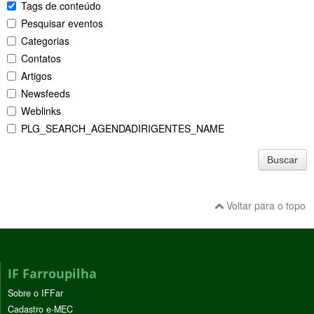
Tags de conteúdo
Pesquisar eventos
Categorias
Contatos
Artigos
Newsfeeds
Weblinks
PLG_SEARCH_AGENDADIRIGENTES_NAME
Buscar
Voltar para o topo
IF Farroupilha
Sobre o IFFar
Cadastro e-MEC