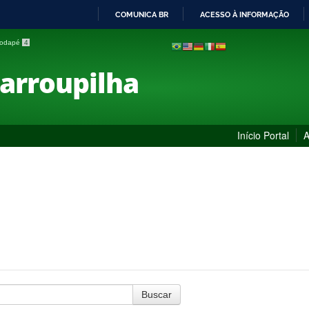
COMUNICA BR
ACESSO À INFORMAÇÃO
IR
 rodapé
4
PARA
O
Farroupilha
CONTEÚDO
Início Portal
A
Buscar