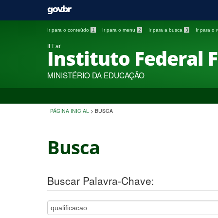
Ir para o conteúdo
1
Ir para o menu
2
Ir para a busca
3
Ir para o
IFFar
Instituto Federal 
MINISTÉRIO DA EDUCAÇÃO
PÁGINA INICIAL
>
BUSCA
Busca
Buscar Palavra-Chave: