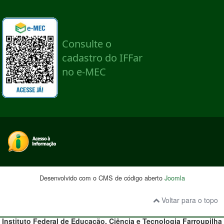
Desenvolvido com o CMS de código aberto
Joomla
Voltar para o topo
Instituto Federal de Educação, Ciência e Tecnologia
Farroupilha