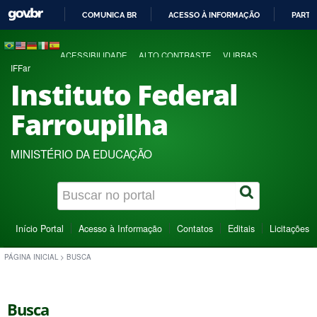
COMUNICA BR
ACESSO À INFORMAÇÃO
PARTI
IR
PARA
ACESSIBILIDADE
ALTO CONTRASTE
VLIBRAS
O
IFFar
CONTEÚDO
Instituto Federal
Farroupilha
MINISTÉRIO DA EDUCAÇÃO
Início Portal
Acesso à Informação
Contatos
Editais
Licitações
PÁGINA INICIAL
>
BUSCA
Busca