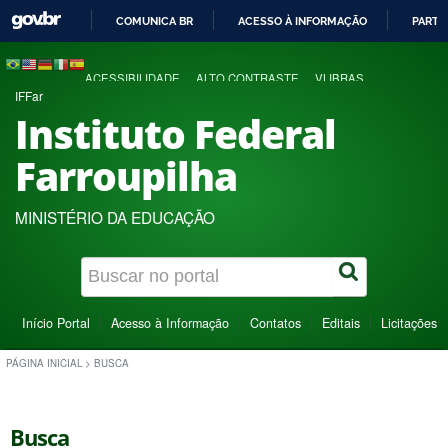
COMUNICA BR
ACESSO À INFORMAÇÃO
PARTI
IR
PARA
ACESSIBILIDADE
ALTO CONTRASTE
VLIBRAS
O
IFFar
CONTEÚDO
Instituto Federal
Farroupilha
MINISTÉRIO DA EDUCAÇÃO
Início Portal
Acesso à Informação
Contatos
Editais
Licitações
PÁGINA INICIAL
>
BUSCA
Busca